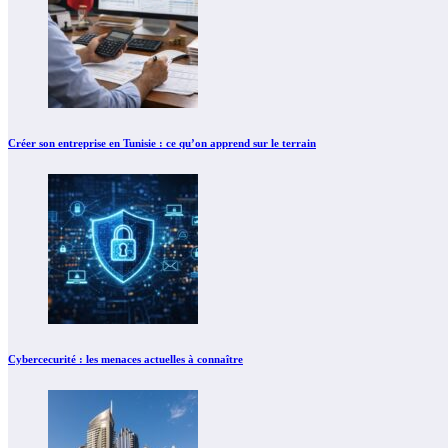
Créer son entreprise en Tunisie : ce qu’on apprend sur le terrain
Cybercecurité : les menaces actuelles à connaître