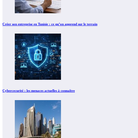
Créer son entreprise en Tunisie : ce qu’on apprend sur le terrain
Cybercecurité : les menaces actuelles à connaître