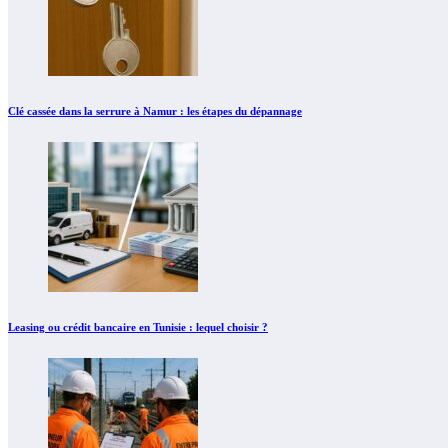
Clé cassée dans la serrure à Namur : les étapes du dépannage
Leasing ou crédit bancaire en Tunisie : lequel choisir ?