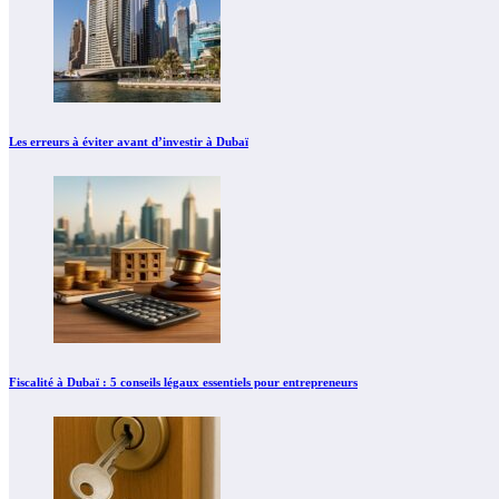
Les erreurs à éviter avant d’investir à Dubaï
Fiscalité à Dubaï : 5 conseils légaux essentiels pour entrepreneurs