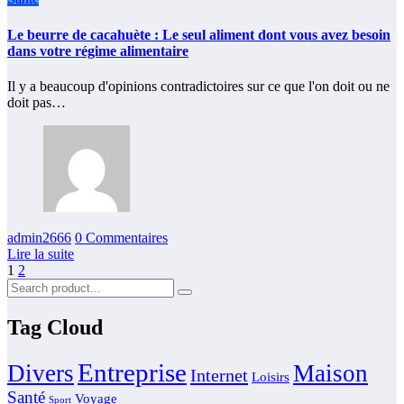
Le beurre de cacahuète : Le seul aliment dont vous avez besoin
dans votre régime alimentaire
Il y a beaucoup d'opinions contradictoires sur ce que l'on doit ou ne
doit pas…
admin2666
0 Commentaires
Lire la suite
Pagination
1
2
des
publications
Tag Cloud
Entreprise
Divers
Maison
Internet
Loisirs
Santé
Voyage
Sport