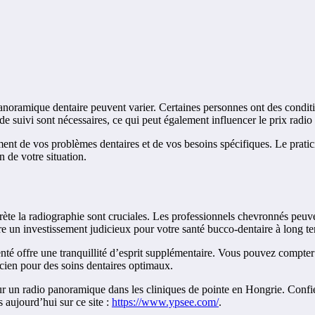
anoramique dentaire peuvent varier. Certaines personnes ont des conditi
de suivi sont nécessaires, ce qui peut également influencer le prix radi
ement de vos problèmes dentaires et de vos besoins spécifiques. Le prati
n de votre situation.
rète la radiographie sont cruciales. Les professionnels chevronnés peuv
re un investissement judicieux pour votre santé bucco-dentaire à long t
é offre une tranquillité d’esprit supplémentaire. Vous pouvez compter sur
icien pour des soins dentaires optimaux.
our un radio panoramique dans les cliniques de pointe en Hongrie. Confie
 aujourd’hui sur ce site :
https://www.ypsee.com/
.