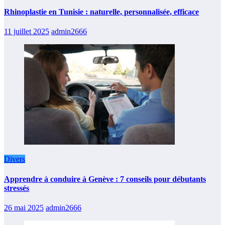
Rhinoplastie en Tunisie : naturelle, personnalisée, efficace
11 juillet 2025
admin2666
Divers
Apprendre à conduire à Genève : 7 conseils pour débutants
stressés
26 mai 2025
admin2666