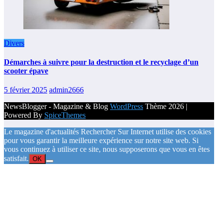
Divers
Démarches à suivre pour la destruction et le recyclage d’un
scooter épave
5 février 2025
admin2666
NewsBlogger - Magazine & Blog
WordPress
Thème 2026 |
Powered By
SpiceThemes
Le magazine d'actualités Rechercher Sur Internet utilise des cookies
pour vous garantir la meilleure expérience sur notre site web. Si
vous continuez à utiliser ce site, nous supposerons que vous en êtes
satisfait.
OK