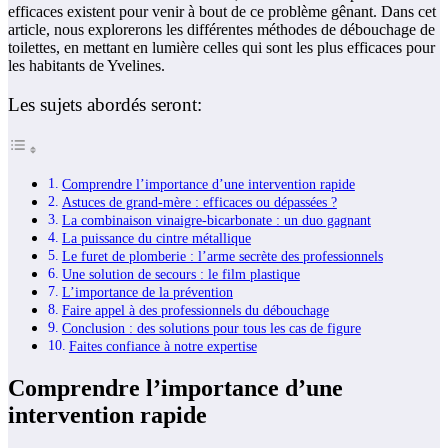
efficaces existent pour venir à bout de ce problème gênant. Dans cet
article, nous explorerons les différentes méthodes de débouchage de
toilettes, en mettant en lumière celles qui sont les plus efficaces pour
les habitants de Yvelines.
Les sujets abordés seront:
Comprendre l’importance d’une intervention rapide
Astuces de grand-mère : efficaces ou dépassées ?
La combinaison vinaigre-bicarbonate : un duo gagnant
La puissance du cintre métallique
Le furet de plomberie : l’arme secrète des professionnels
Une solution de secours : le film plastique
L’importance de la prévention
Faire appel à des professionnels du débouchage
Conclusion : des solutions pour tous les cas de figure
Faites confiance à notre expertise
Comprendre l’importance d’une
intervention rapide