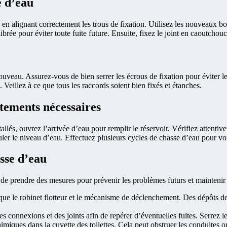
e d’eau
 en alignant correctement les trous de fixation. Utilisez les nouveaux bo
brée pour éviter toute fuite future. Ensuite, fixez le joint en caoutchouc
nouveau. Assurez-vous de bien serrer les écrous de fixation pour éviter l
e. Veillez à ce que tous les raccords soient bien fixés et étanches.
stements nécessaires
tallés, ouvrez l’arrivée d’eau pour remplir le réservoir. Vérifiez attent
réguler le niveau d’eau. Effectuez plusieurs cycles de chasse d’eau pour 
asse d’eau
 de prendre des mesures pour prévenir les problèmes futurs et maintenir
que le robinet flotteur et le mécanisme de déclenchement. Des dépôts de
 connexions et des joints afin de repérer d’éventuelles fuites. Serrez l
himiques dans la cuvette des toilettes. Cela peut obstruer les conduite