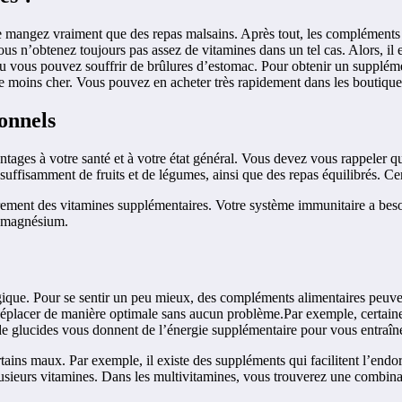
s ne mangez vraiment que des repas malsains. Après tout, les complément
us n’obtenez toujours pas assez de vitamines dans un tel cas. Alors, il 
u vous pouvez souffrir de brûlures d’estomac. Pour obtenir un supplémen
te moins cher. Vous pouvez en acheter très rapidement dans les boutiq
ionnels
ages à votre santé et à votre état général. Vous devez vous rappeler q
suffisamment de fruits et de légumes, ainsi que des repas équilibrés. C
rement des vitamines supplémentaires. Votre système immunitaire a beso
le magnésium.
rgique. Pour se sentir un peu mieux, des compléments alimentaires peuv
éplacer de manière optimale sans aucun problème.Par exemple, certaines
e glucides vous donnent de l’énergie supplémentaire pour vous entraîner
tains maux. Par exemple, il existe des suppléments qui facilitent l’en
ieurs vitamines. Dans les multivitamines, vous trouverez une combinais