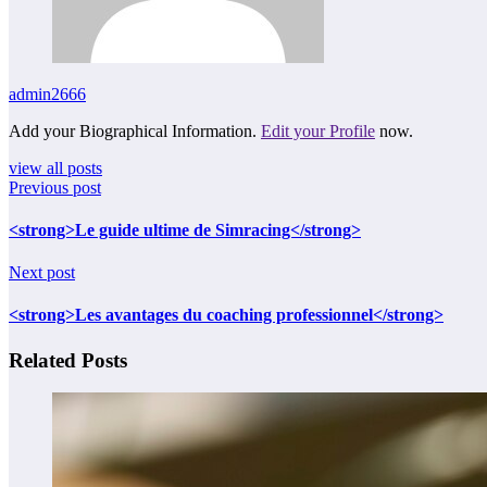
admin2666
Add your Biographical Information.
Edit your Profile
now.
view all posts
Previous post
<strong>Le guide ultime de Simracing</strong>
Next post
<strong>Les avantages du coaching professionnel</strong>
Related Posts